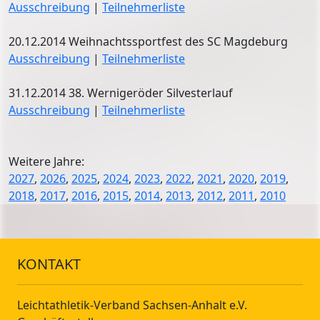
Ausschreibung
|
Teilnehmerliste
20.12.2014 Weihnachtssportfest des SC Magdeburg
Ausschreibung
|
Teilnehmerliste
31.12.2014 38. Wernigeröder Silvesterlauf
Ausschreibung
|
Teilnehmerliste
Weitere Jahre:
2027
,
2026
,
2025
,
2024
,
2023
,
2022
,
2021
,
2020
,
2019
,
2018
,
2017
,
2016
,
2015
,
2014
,
2013
,
2012
,
2011
,
2010
KONTAKT
Leichtathletik-Verband Sachsen-Anhalt e.V.