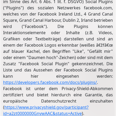
im Sinne des Art. 6 Abs. 1 lit. f. DSGVO) Social Plugins
("Plugins") des sozialen Netzwerkes facebook.com,
welches von der Facebook Ireland Ltd., 4 Grand Canal
Square, Grand Canal Harbour, Dublin 2, Irland betrieben
wird ("Facebook"). Die Plugins können
Interaktionselemente oder Inhalte (z.B. Videos,
Grafiken oder Textbeiträge) darstellen und sind an
einem der Facebook Logos erkennbar (weißes â€žfâ€œ
auf blauer Kachel, den Begriffen "Like", "Gefällt mir"
oder einem "Daumen hoch"-Zeichen) oder sind mit dem
Zusatz "Facebook Social Plugin" gekennzeichnet. Die
Liste und das Aussehen der Facebook Social Plugins
kann hier eingesehen werden:
https://developers.facebook.com/docs/plugins/
.
Facebook ist unter dem Privacy-Shield-Abkommen
zertifiziert und bietet hierdurch eine Garantie, das
europäische Datenschutzrecht einzuhalten
(
https://www.privacyshield.gov/participant?
id=a2zt0000000GnywAAC&status=Active
).