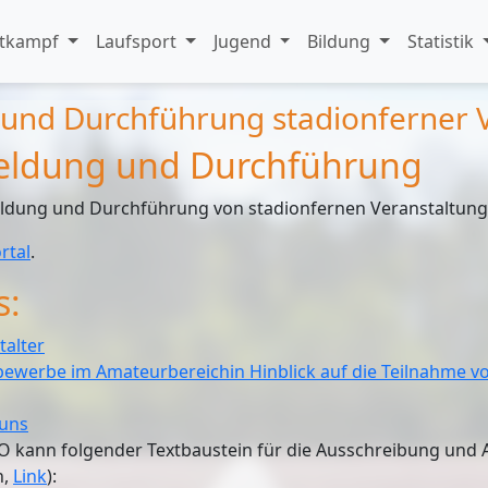
tkampf
Laufsport
Jugend
Bildung
Statistik
und Durchführung stadionferner 
meldung und Durchführung
nmeldung und Durchführung von stadionfernen Veranstaltun
rtal
.
s:
talter
bewerbe im Amateurbereich
in Hinblick auf die Teilnahme 
Runs
VO kann folgender Textbaustein für die Ausschreibung und
n,
Link
):