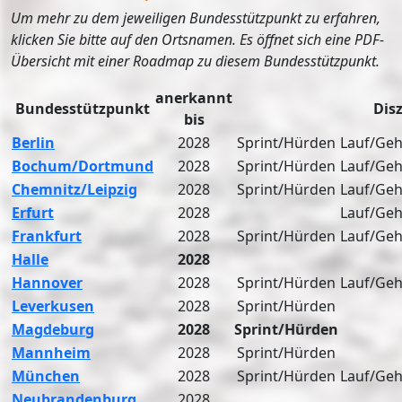
Um mehr zu dem jeweiligen Bundesstützpunkt zu erfahren,
klicken Sie bitte auf den Ortsnamen. Es öffnet sich eine PDF-
Übersicht mit einer Roadmap zu diesem Bundesstützpunkt.
anerkannt
Bundesstützpunkt
Dis
bis
Berlin
2028
Sprint/Hürden
Lauf/Ge
Bochum/Dortmund
2028
Sprint/Hürden
Lauf/Ge
Chemnitz/Leipzig
2028
Sprint/Hürden
Lauf/Ge
Erfurt
2028
Lauf/Ge
Frankfurt
2028
Sprint/Hürden
Lauf/Ge
Halle
2028
Hannover
2028
Sprint/Hürden
Lauf/Ge
Leverkusen
2028
Sprint/Hürden
Magdeburg
2028
Sprint/Hürden
Mannheim
2028
Sprint/Hürden
München
2028
Sprint/Hürden
Lauf/Ge
Neubrandenburg
2028