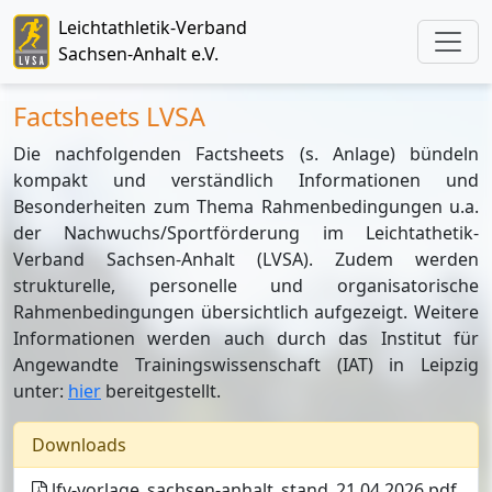
Leichtathletik-Verband
Sachsen-Anhalt e.V.
Factsheets LVSA
Die nachfolgenden Factsheets (s. Anlage) bündeln
kompakt und verständlich Informationen und
Besonderheiten zum Thema Rahmenbedingungen u.a.
der Nachwuchs/Sportförderung im Leichtathetik-
Verband Sachsen-Anhalt (LVSA). Zudem werden
strukturelle, personelle und organisatorische
Rahmenbedingungen übersichtlich aufgezeigt. Weitere
Informationen werden auch durch das Institut für
Angewandte Trainingswissenschaft (IAT) in Leipzig
unter:
hier
bereitgestellt.
Downloads
lfv-vorlage_sachsen-anhalt_stand_21.04.2026.pdf