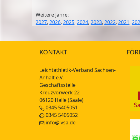
Weitere Jahre:
2027
,
2026
,
2025
,
2024
,
2023
,
2022
,
2021
,
20
KONTAKT
FÖR
Leichtathletik-Verband Sachsen-
Anhalt e.V.
Geschäftsstelle
Kreuzvorwerk 22
06120 Halle (Saale)
0345 5405051
0345 5405052
info@lvsa.de