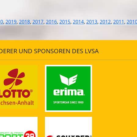
20
,
2019
,
2018
,
2017
,
2016
,
2015
,
2014
,
2013
,
2012
,
2011
,
201
DERER UND SPONSOREN DES LVSA