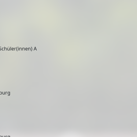
Schüler(innen) A
eburg
eburg