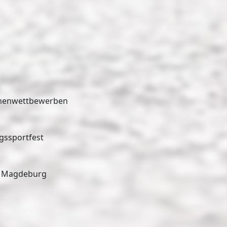
hmenwettbewerben
gssportfest
SC Magdeburg