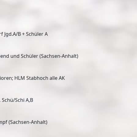
f Jgd.A/B + Schüler A
gend und Schüler (Sachsen-Anhalt)
ioren; HLM Stabhoch alle AK
 Schü/Schi A,B
pf (Sachsen-Anhalt)