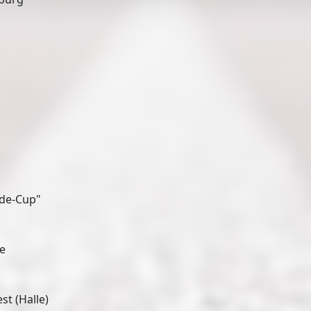
lde-Cup"
ge
t (Halle)