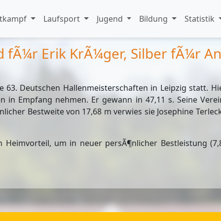
tkampf
Laufsport
Jugend
Bildung
Statistik
d fÃ¼r Erik KrÃ¼ger, Silber fÃ¼r 
 63. Deutschen Hallenmeisterschaften in Leipzig statt.
 in Empfang nehmen. Er gewann in 47,11 s. Seine Verei
icher Bestweite von 17,68 m verwies sie Josephine Terlecki (
n Heimvorteil, um in neuer persÃ¶nlicher Bestleistung (7