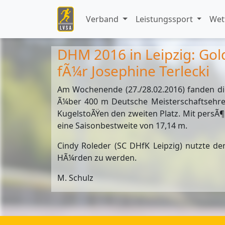
Verband
Leistungssport
Wet
DHM 2016 in Leipzig: Gol
fÃ¼r Josephine Terlecki
Am Wochenende (27./28.02.2016) fanden die
Ã¼ber 400 m Deutsche Meisterschaftsehren
KugelstoÃŸen den zweiten Platz. Mit persÃ¶nl
eine Saisonbestweite von 17,14 m.
Cindy Roleder (SC DHfK Leipzig) nutzte de
HÃ¼rden zu werden.
M. Schulz