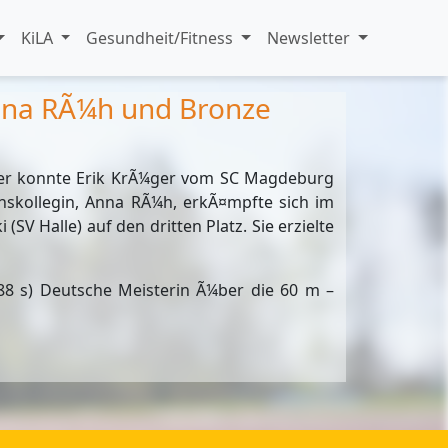
KiLA
Gesundheit/Fitness
Newsletter
Anna RÃ¼h und Bronze
 Hier konnte Erik KrÃ¼ger vom SC Magdeburg
nskollegin, Anna RÃ¼h, erkÃ¤mpfte sich im
SV Halle) auf den dritten Platz. Sie erzielte
,88 s) Deutsche Meisterin Ã¼ber die 60 m –