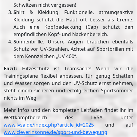
Schwitzen nicht vergessen!
S
hirt & Kleidung: Funktionelle, atmungsaktive
Kleidung schützt die Haut oft besser als Creme.
Auch eine Kopfbedeckung (Cap) schützt den
empfindlichen Kopf- und Nackenbereich.
S
onnenbrille: Unsere Augen brauchen ebenfalls
Schutz vor UV-Strahlen. Achtet auf Sportbrillen mit
dem Kennzeichen „UV 400“.
Fazit:
Hitzeschutz ist Teamsache! Wenn wir die
Trainingspläne flexibel anpassen, für genug Schatten
und Wasser sorgen und den UV-Schutz ernst nehmen,
steht einem sicheren und erfolgreichen Sportsommer
nichts im Weg.
Mehr Infos und den kompletten Leitfaden findet ihr im
Wettkampfbereich des LVSA unter
www.lvsa.de/index.php?article_id=2025
und auf
www.cleverinsonne.de/sport-und-bewegung
.