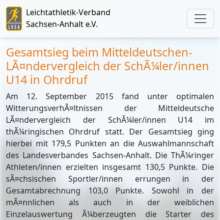
Leichtathletik-Verband
Sachsen-Anhalt e.V.
Gesamtsieg beim Mitteldeutschen-
LÃ¤ndervergleich der SchÃ¼ler/innen
U14 in Ohrdruf
Am 12. September 2015 fand unter optimalen
WitterungsverhÃ¤ltnissen der Mitteldeutsche
LÃ¤ndervergleich der SchÃ¼ler/innen U14 im
thÃ¼ringischen Ohrdruf statt. Der Gesamtsieg ging
hierbei mit 179,5 Punkten an die Auswahlmannschaft
des Landesverbandes Sachsen-Anhalt. Die ThÃ¼ringer
Athleten/innen erzielten insgesamt 130,5 Punkte. Die
sÃ¤chsischen Sportler/innen errungen in der
Gesamtabrechnung 103,0 Punkte. Sowohl in der
mÃ¤nnlichen als auch in der weiblichen
Einzelauswertung Ã¼berzeugten die Starter des