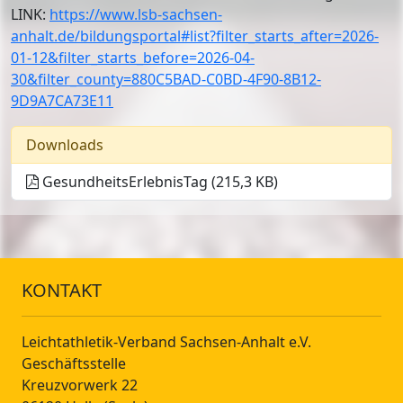
LINK:
https://www.lsb-sachsen-
anhalt.de/bildungsportal#list?filter_starts_after=2026-
01-12&filter_starts_before=2026-04-
30&filter_county=880C5BAD-C0BD-4F90-8B12-
9D9A7CA73E11
Downloads
GesundheitsErlebnisTag (215,3 KB)
KONTAKT
Leichtathletik-Verband Sachsen-Anhalt e.V.
Geschäftsstelle
Kreuzvorwerk 22