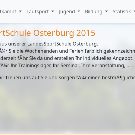
tkampf
Laufsport
Jugend
Bildung
Statistik
rtSchule Osterburg 2015
aus unserer LandesSportSchule Osterburg.
Ã¼r Sie die Wochenenden und Ferien farblich gekennzeichn
erzeit fÃ¼r Sie da und erstellen Ihr individuelles Angebot.
¼r Ihr Trainingslager, Ihr Seminar, Ihre Veranstaltung, … .
wir freuen uns auf Sie und sorgen fÃ¼r einen bestmÃ¶glich