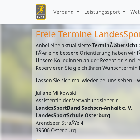
Verband
Leistungssport
Wet
Freie Termine LandesSpo
Anbei eine aktualisierte
TerminÃ¼bersicht
FÃ¼r eine bessere Orientierung haben wir f
Unsere Kolleginnen an der Rezeption sind jed
Reservieren Sie gleich Ihren Wunschtermin fÃ
Lassen Sie sich mal wieder bei uns sehen – 
Juliane Milkowski
Assistentin der Verwaltungsleiterin
LandesSportBund Sachsen-Anhalt e. V.
LandesSportSchule Osterburg
Arendseer StraÃŸe 4
39606 Osterburg