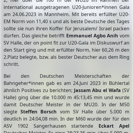
2, hier über die 100 m der WU20 im Rahmen der
international ausgetragenen U20-Junioren*innen Gala
am 24.06.2023 in Mannheim. Mit bereits erfüllter U20-
EM Norm von 11,40 s und als beste Deutsche des Tages
sollte sie nun ihren Koffer für Jerusalem/ Israel packen
dürfen. Das gleiche betrifft
Emmanuel Agbo Anih
vom
SV Halle, der on point fit zur U20-Gala im Diskuswurf an
den Start ging und mit erfüllter Norm, hier 60,26 m den
2.Platz belegte, bzw. als bester Deutscher aus dem Ring
schritt.
Bei den Deutschen Meisterschaften der
Bahngeher*innen gab es am 24.Juni 2023 in Bühlertal
ähnlich Positives zu berichten;
Jassam Abu el Wafa
(SV
Halle) ging über die 10.000 m 45:13,45 min und wurde
damit Deutscher Meister in der MU20. In der M50
siegte
Steffen Borsch
vom SV Halle über 5.000 m
deutlich in 24:04,08 min. In der M60 wurde der für den
ASV 1902 Sangerhausen startende
Eckart
Apel