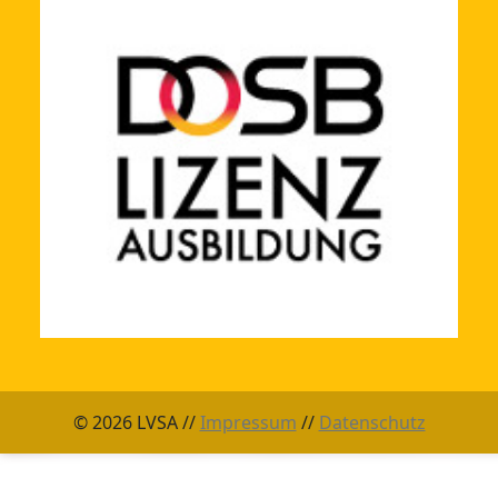
© 2026 LVSA //
Impressum
//
Datenschutz