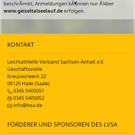
beschrÃ¤nkt, Anmeldungen kÃ¶nnen nur Ã¼ber
www.geiseltalseelauf.de
erfolgen.
KONTAKT
Leichtathletik-Verband Sachsen-Anhalt e.V.
Geschäftsstelle
Kreuzvorwerk 22
06120 Halle (Saale)
0345 5405051
0345 5405052
info@lvsa.de
FÖRDERER UND SPONSOREN DES LVSA